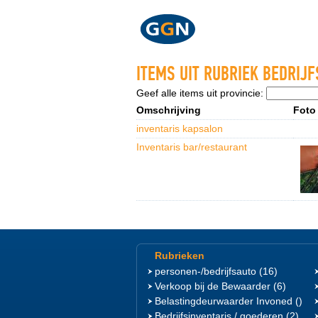
ITEMS UIT RUBRIEK BEDRIJ
Geef alle items uit provincie:
Omschrijving
Foto
inventaris kapsalon
Inventaris bar/restaurant
Rubrieken
personen-/bedrijfsauto (16)
Verkoop bij de Bewaarder (6)
Belastingdeurwaarder Invoned ()
Bedrijfsinventaris / goederen (2)