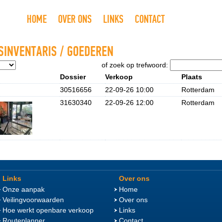
HOME
OVER ONS
LINKS
CONTACT
FSINVENTARIS / GOEDEREN
of zoek op trefwoord:
Dossier
Verkoop
Plaats
30516656
22-09-26 10:00
Rotterdam
31630340
22-09-26 12:00
Rotterdam
Links
Over ons
Onze aanpak
Home
Veilingvoorwaarden
Over ons
Hoe werkt openbare verkoop
Links
Routeplanner
Contact